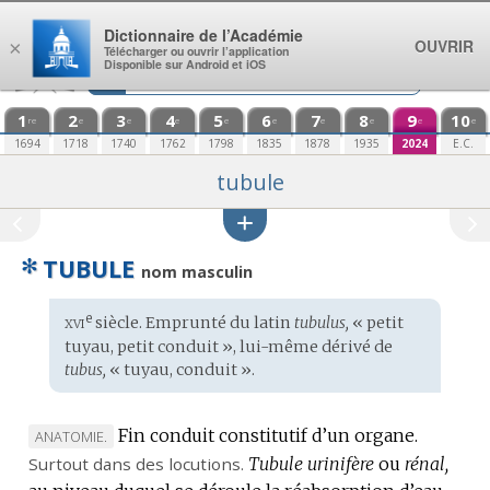
Aller au contenu
Dictionnaire de l’Académie
OUVRIR
×
Télécharger ou ouvrir l’application
Disponible sur Android et iOS
1
2
3
4
5
6
7
8
9
10
re
e
e
e
e
e
e
e
e
e
1694
1718
1740
1762
1798
1835
1878
1935
2024
E.C.
tubule
✻
TUBULE
nom masculin
xvi
e
Étymologie
siècle. Emprunté du
latin
tubulus,
« petit
:
tuyau, petit conduit », lui-même dérivé de
tubus,
« tuyau, conduit ».
Fin conduit constitutif d’un organe.
MARQUE
ANATOMIE.
Surtout dans des locutions.
DE
Tubule urinifère
ou
rénal,
DOMAINE