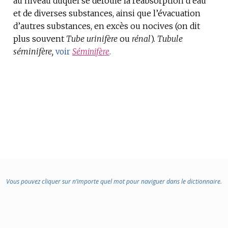
au niveau duquel se déroule la réabsorption d’eau
et de diverses substances, ainsi que l’évacuation
:
d’autres substances, en excès ou nocives (on dit
plus souvent
Tube urinifère
ou
rénal
).
Tubule
séminifère,
voir
Séminifère
.
Vous pouvez cliquer sur n’importe quel mot pour naviguer dans le dictionnaire.