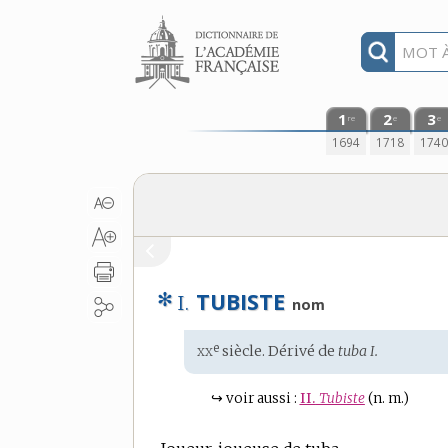
Aller au contenu
1
2
3
re
e
e
1694
1718
174
✻
TUBISTE
I.
nom
xx
e
Étymologie
siècle. Dérivé de
tuba I.
:
↪
voir aussi :
II.
Tubiste
(n. m.)