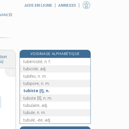
AIDE EN LIGNE
ANNEXES
AVANCÉE
tuberculisation, n. f.
tuberculose, n. f.
tubéreuse, n. f.
tubéreux, -euse, adj.
tubérisation, n. f.
VOISINAGE ALPHABÉTIQUE
tubérisé, -ée, adj.
tion
tubérosité, n. f.
4)
tubicole, adj.
tubifex, n. m.
tubipore, n. m.
tubiste [I], n.
tubiste [II], n. m.
tubulaire, adj.
tubule, n. m.
tubulé, -ée, adj.
tubuleux, -euse, adj.