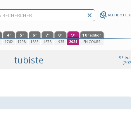
RECHERCHE 
4
5
6
7
8
9
10
édition
e
e
e
e
e
e
e
0
1762
1798
1835
1878
1935
2024
EN COURS
tubiste
e
9
édi
(202