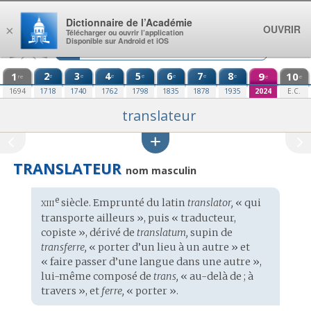
Aller au contenu
Dictionnaire de l’Académie
OUVRIR
×
Télécharger ou ouvrir l’application
Disponible sur Android et iOS
1
2
3
4
5
6
7
8
9
10
e
e
e
e
e
e
e
re
e
e
1694
1718
1740
1762
1798
1835
1878
1935
2024
E.C.
translateur
TRANSLATEUR
nom masculin
xiii
e
Étymologie
siècle. Emprunté du
latin
translator,
« qui
:
transporte ailleurs », puis « traducteur,
copiste », dérivé de
translatum,
supin de
transferre,
« porter d’un lieu à un autre » et
« faire passer d’une langue dans une autre »,
lui-même composé de
trans,
« au-delà de ; à
travers », et
ferre,
« porter ».