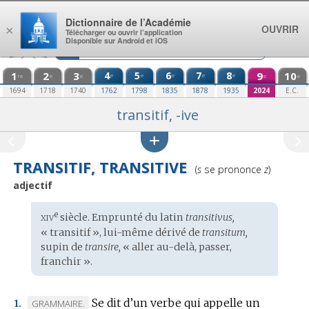
Aller au contenu
Dictionnaire de l’Académie
OUVRIR
×
Télécharger ou ouvrir l’application
Disponible sur Android et iOS
1
2
3
4
5
6
7
8
9
10
e
e
e
e
e
re
e
e
e
e
1694
1718
1740
1762
1798
1835
1878
1935
2024
E.C.
transitif, -ive
TRANSITIF, TRANSITIVE
Prononciation
(
s
se prononce
z
)
:
adjectif
xiv
e
Étymologie
siècle. Emprunté du
latin
transitivus,
:
« transitif », lui-même dérivé de
transitum,
supin de
transire,
« aller au-delà, passer,
franchir ».
Se dit d’un verbe qui appelle un
MARQUE
GRAMMAIRE.
1.