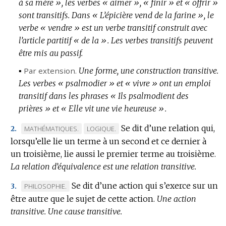
à sa mère », les verbes « aimer », « finir » et « offrir »
sont transitifs.
Dans « L’épicière vend de la farine », le
verbe « vendre » est un verbe transitif construit avec
l’article partitif « de la ».
Les verbes transitifs peuvent
être mis au passif.
▪
Par extension.
Une forme, une construction transitive.
Les verbes « psalmodier » et « vivre » ont un emploi
transitif dans les phrases « Ils psalmodient des
prières » et « Elle vit une vie heureuse ».
Se dit d’une relation qui,
MARQUE
MARQUE
MATHÉMATIQUES.
LOGIQUE.
2.
lorsqu’elle lie un terme à un second et ce dernier à
DE
DE
un troisième, lie aussi le premier terme au troisième.
DOMAINE
DOMAINE
La relation d’équivalence est une relation transitive.
:
:
Se dit d’une action qui s’exerce sur un
MARQUE
PHILOSOPHIE.
3.
être autre que le sujet de cette action.
DE
Une action
transitive.
DOMAINE
Une cause transitive.
: