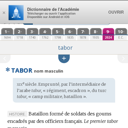
Aller au contenu
Dictionnaire de l’Académie
OUVRIR
×
Télécharger ou ouvrir l’application
Disponible sur Android et iOS
1
2
3
4
5
6
7
8
9
10
re
e
e
e
e
e
e
e
e
e
1694
1718
1740
1762
1798
1835
1878
1935
2024
E.C.
tabor
✻
TABOR
nom masculin
xix
e
Étymologie
siècle. Emprunté, par l’intermédiaire de
:
l’
arabe
tabur,
« régiment, escadron », du
turc
tabur,
« camp militaire, bataillon ».
Bataillon formé de soldats des goums
MARQUE
HISTOIRE.
encadrés par des officiers français.
DE
Le premier tabor
DOMAINE