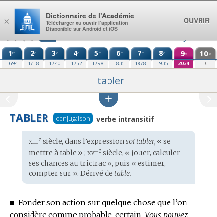
Aller au contenu
Dictionnaire de l’Académie
OUVRIR
×
Télécharger ou ouvrir l’application
Disponible sur Android et iOS
1
2
3
4
5
6
7
8
9
10
re
e
e
e
e
e
e
e
e
e
1694
1718
1740
1762
1798
1835
1878
1935
2024
E.C.
tabler
TABLER
conjugaison
verbe intransitif
xiii
e
Étymologie
siècle, dans l’expression
soi tabler,
« se
:
xvii
e
mettre à table » ;
siècle, « jouer, calculer
ses chances au trictrac », puis « estimer,
compter sur ». Dérivé de
table.
■
Fonder son action sur quelque chose que l’on
considère comme probable, certain.
Vous pouvez