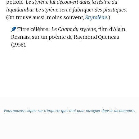
pétrole.
Le styrène fut découvert dans la résine du
:
liquidambar.
Le styrène sert à fabriquer des plastiques.
(On trouve aussi, moins souvent,
Styrolène
.
)
Titre célèbre :
Le Chant du styrène,
film d’Alain
Resnais, sur un poème de Raymond Queneau
(1958).
Vous pouvez cliquer sur n’importe quel mot pour naviguer dans le dictionnaire.