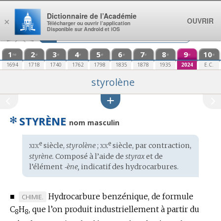
Aller au contenu
Dictionnaire de l’Académie
OUVRIR
×
Télécharger ou ouvrir l’application
Disponible sur Android et iOS
1
2
3
4
5
6
7
8
9
10
re
e
e
e
e
e
e
e
e
e
1694
1718
1740
1762
1798
1835
1878
1935
2024
E.C.
styrolène
✻
STYRÈNE
nom masculin
xix
xx
e
e
Étymologie
siècle,
styrolène
;
siècle, par contraction,
:
styrène.
Composé à l’aide de
styrax
et de
l’élément
‑ène,
indicatif des hydrocarbures.
■
Hydrocarbure benzénique, de formule
MARQUE
CHIMIE.
C
H
DE
, que l’on produit industriellement à partir du
8
8
DOMAINE