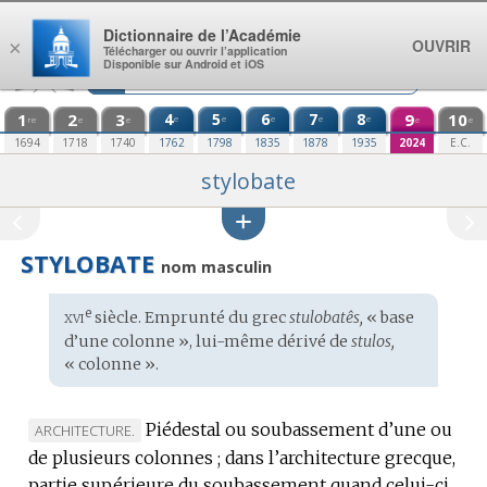
Aller au contenu
Dictionnaire de l’Académie
OUVRIR
×
Télécharger ou ouvrir l’application
Disponible sur Android et iOS
1
2
3
4
5
6
7
8
9
10
e
e
e
e
e
re
e
e
e
e
1694
1718
1740
1762
1798
1835
1878
1935
2024
E.C.
stylobate
STYLOBATE
nom masculin
xvi
e
Étymologie
siècle. Emprunté du
grec
stulobatês,
« base
:
d’une colonne », lui-même dérivé de
stulos,
« colonne ».
Piédestal ou soubassement d’une ou
MARQUE
ARCHITECTURE.
de plusieurs colonnes ; dans l’architecture grecque,
DE
partie supérieure du soubassement quand celui-ci
DOMAINE