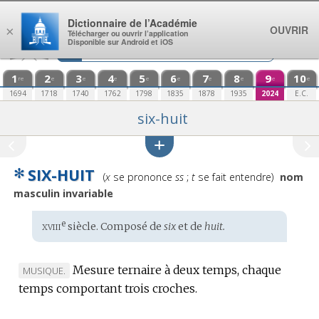
Aller au contenu
Dictionnaire de l’Académie
OUVRIR
×
Télécharger ou ouvrir l’application
Disponible sur Android et iOS
1
2
3
4
5
6
7
8
9
10
re
e
e
e
e
e
e
e
e
e
1694
1718
1740
1762
1798
1835
1878
1935
2024
E.C.
six-huit
✻
SIX-HUIT
Prononciation
(
x
se prononce
ss
;
t
se fait entendre)
nom
:
masculin invariable
xviii
e
Étymologie
siècle. Composé de
six
et de
huit.
:
Mesure ternaire à deux temps, chaque
MARQUE
MUSIQUE.
temps comportant trois croches.
DE
DOMAINE