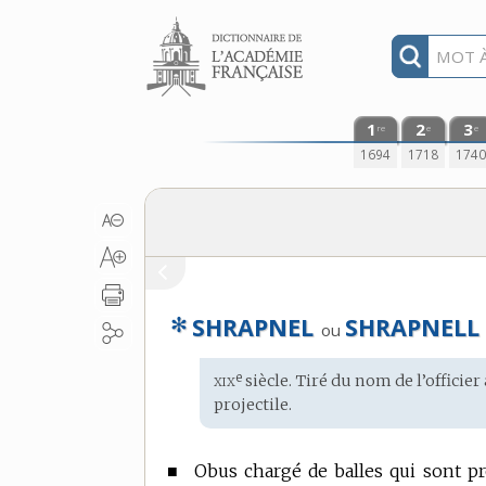
Aller au contenu
1
2
3
re
e
e
1694
1718
174
✻
SHRAPNEL
SHRAPNELL
ou
xix
e
Étymologie
siècle. Tiré du
nom
de l’officier
:
projectile.
■
Obus chargé de balles qui sont pro