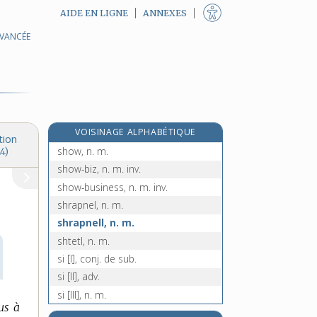
AIDE EN LIGNE
ANNEXES
AVANCÉE
shogoun, n. m.
shogounat, n. m.
shogun, n. m.
shogunat, n. m.
shopping, n. m.
VOISINAGE ALPHABÉTIQUE
short, n. m.
tion
show, n. m.
4)
show-biz, n. m. inv.
show-business, n. m. inv.
shrapnel, n. m.
shrapnell, n. m.
shtetl, n. m.
si [I], conj. de sub.
si [II], adv.
si [III], n. m.
us à
Si, symb.