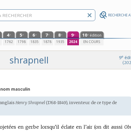
RECHERCHE 
4
5
6
7
8
9
10
édition
e
e
e
e
e
e
e
0
1762
1798
1835
1878
1935
2024
EN COURS
shrapnell
e
9
édi
(202
nom masculin
anglais
Henry Shrapnel
(1768-1849), inventeur de ce type de
jetées en gerbe lorsqu’il éclate en l’air (on dit aussi
Ob