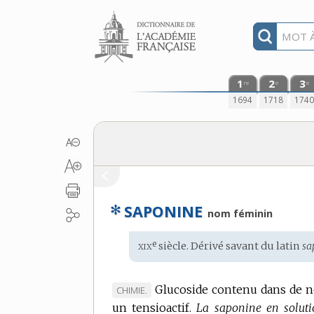
Aller au contenu
1
2
3
re
e
e
1694
1718
174
✻
SAPONINE
nom féminin
xix
e
Étymologie
siècle. Dérivé savant du
latin
sa
:
Glucoside contenu dans de 
MARQUE
CHIMIE.
un tensioactif.
DE
La saponine en soluti