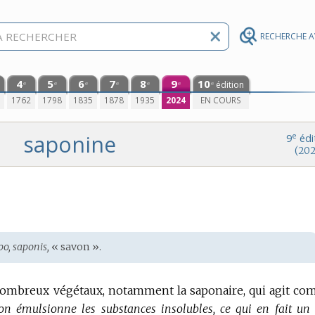
RECHERCHE 
4
5
6
7
8
9
10
édition
e
e
e
e
e
e
e
0
1762
1798
1835
1878
1935
2024
EN COURS
saponine
e
9
édi
(202
po, saponis,
« savon ».
nombreux végétaux, notamment la saponaire, qui agit c
on émulsionne les substances insolubles, ce qui en fait un