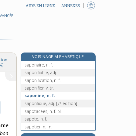
AIDE EN LIGNE
ANNEXES
AVANCÉE
sapindacées, n. f. pl.
sapine, n. f.
sapinette, n. f.
sapinière, n. f.
sapiteur, n. m.
VOISINAGE ALPHABÉTIQUE
saponacé, -ée, adj.
tion
saponaire, n. f.
4)
saponifiable, adj.
saponification, n. f.
saponifier, v. tr.
saponine, n. f.
e
saporifique, adj.
[7
édition]
sapotacées, n. f. pl.
sapote, n. f.
omme
sapotier, n. m.
 bon
sapotille, n. f.