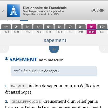
Aller au contenu
Dictionnaire de l’Académie
OUVRIR
×
Télécharger ou ouvrir l’application
Disponible sur Android et iOS
1
2
3
4
5
6
7
8
9
10
re
e
e
e
e
e
e
e
e
e
1694
1718
1740
1762
1798
1835
1878
1935
2024
E.C.
sapement
✻
SAPEMENT
nom masculin
xvi
e
Étymologie
siècle. Dérivé de
saper I.
:
Action de saper un mur, un édifice (on
MARQUE
BÂTIMENT.
1.
dit aussi
DE
Sape
).
DOMAINE
Creusement d’un relief par la
MARQUE
GÉOMORPHOLOGIE.
2.
:
base, sous l’effet de l’eau en mouvement ou du vent,
DE