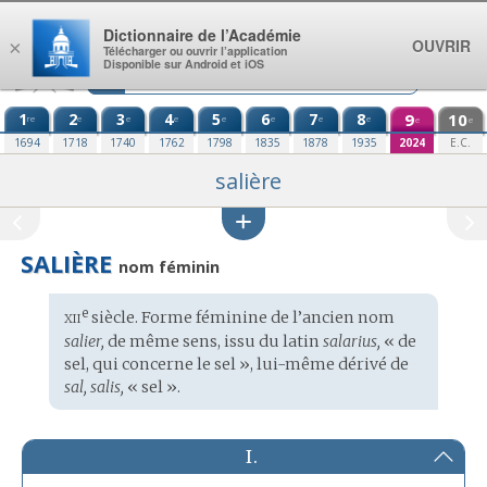
Aller au contenu
Dictionnaire de l’Académie
OUVRIR
×
Télécharger ou ouvrir l’application
Disponible sur Android et iOS
1
2
3
4
5
6
7
8
9
10
re
e
e
e
e
e
e
e
e
e
1694
1718
1740
1762
1798
1835
1878
1935
2024
E.C.
salière
SALIÈRE
nom féminin
xii
e
Étymologie
siècle. Forme féminine de l’ancien nom
:
salier,
de même sens, issu du
latin
salarius,
« de
sel, qui concerne le sel », lui-même dérivé de
sal, salis,
« sel ».
I.