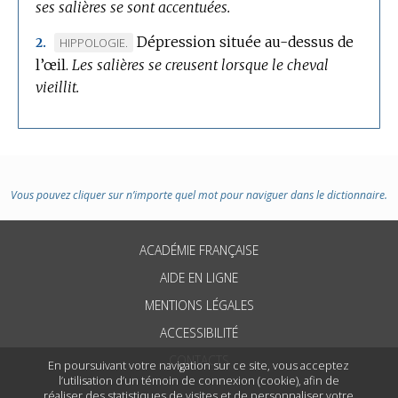
ses salières se sont accentuées.
Dépression située au-dessus de
MARQUE
HIPPOLOGIE.
2.
l’œil.
DE
Les salières se creusent lorsque le cheval
vieillit.
DOMAINE
:
Vous pouvez cliquer sur n’importe quel mot pour naviguer dans le dictionnaire.
ACADÉMIE FRANÇAISE
AIDE EN LIGNE
MENTIONS LÉGALES
ACCESSIBILITÉ
CONTACTS
En poursuivant votre navigation sur ce site, vous acceptez
l’utilisation d’un témoin de connexion (cookie), afin de
réaliser des statistiques de visites et de personnaliser votre