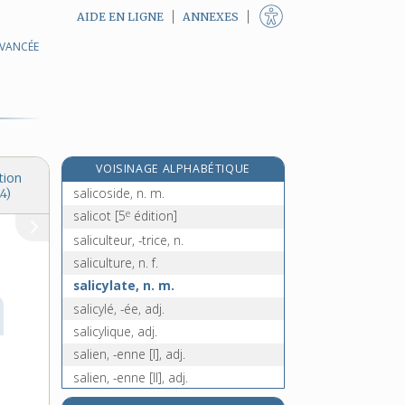
AIDE EN LIGNE
ANNEXES
AVANCÉE
salicional, n. m.
e
salicite, n. f.
[5
édition]
salicole, adj.
salicoque, n. f.
e
salicor, n. m.
[7
édition]
VOISINAGE ALPHABÉTIQUE
salicorne, n. f.
tion
salicoside, n. m.
4)
e
salicot
[5
édition]
saliculteur, -trice, n.
saliculture, n. f.
salicylate, n. m.
salicylé, -ée, adj.
salicylique, adj.
salien, -enne [I], adj.
salien, -enne [II], adj.
e
saliens [I], adj. m. pl.
[7
édition]