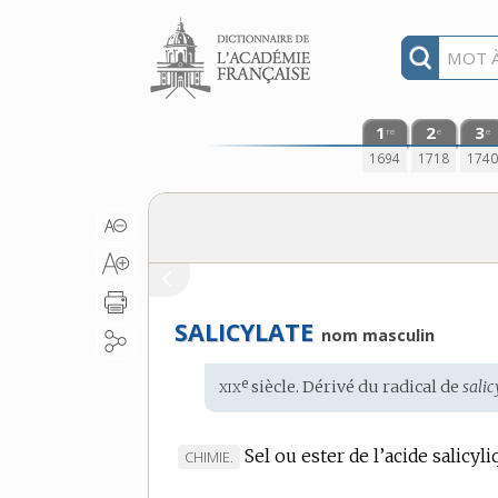
Aller au contenu
1
2
3
re
e
e
1694
1718
174
SALICYLATE
nom masculin
xix
e
Étymologie
siècle. Dérivé du radical de
salic
:
Sel ou ester de l’acide salicyli
MARQUE
CHIMIE.
DE