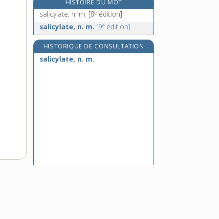
HISTOIRE DU MOT
salière, n. f.
e
salicylate, n. m.
[8
édition]
salifère, adj.
e
salicylate, n. m.
[9
édition]
salifiable, adj.
HISTORIQUE DE CONSULTATION
salification, n. f.
salicylate, n. m.