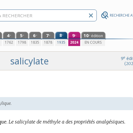
RECHERCHE 
4
5
6
7
8
9
10
e
édition
e
e
e
e
e
e
0
1762
1798
1835
1878
1935
2024
EN COURS
salicylate
e
9
édi
(202
ylique.
que.
Le salicylate de méthyle a des propriétés analgésiques.