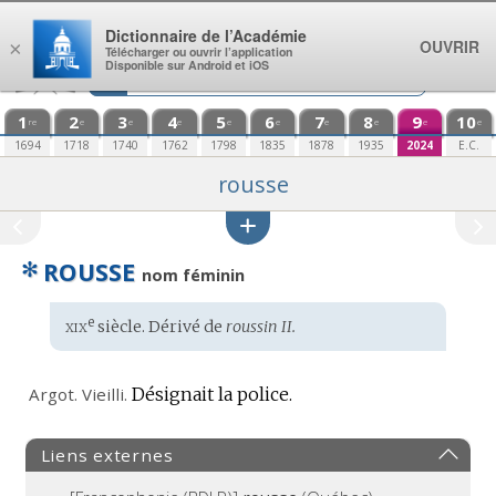
Aller au contenu
Dictionnaire de l’Académie
OUVRIR
×
Télécharger ou ouvrir l’application
Disponible sur Android et iOS
1
2
3
4
5
6
7
8
9
10
re
e
e
e
e
e
e
e
e
e
1694
1718
1740
1762
1798
1835
1878
1935
2024
E.C.
rousse
✻
ROUSSE
nom féminin
xix
e
Étymologie
siècle. Dérivé de
roussin II.
:
Argot. Vieilli.
Désignait la police.
Liens externes