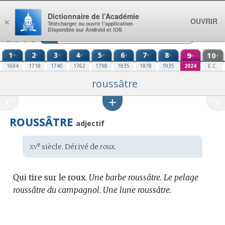
Aller au contenu
Dictionnaire de l’Académie
OUVRIR
×
Télécharger ou ouvrir l’application
Disponible sur Android et iOS
1
2
3
4
5
6
7
8
9
10
re
e
e
e
e
e
e
e
e
e
1694
1718
1740
1762
1798
1835
1878
1935
2024
E.C.
roussâtre
ROUSSÂTRE
adjectif
xv
e
Étymologie
siècle. Dérivé de
roux.
:
Qui tire sur le roux.
Une barbe roussâtre.
Le pelage
roussâtre du campagnol.
Une lune roussâtre.