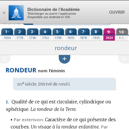
Aller au contenu
Dictionnaire de l’Académie
OUVRIR
×
Télécharger ou ouvrir l’application
Disponible sur Android et iOS
1
2
3
4
5
6
7
8
9
10
re
e
e
e
e
e
e
e
e
e
1694
1718
1740
1762
1798
1835
1878
1935
2024
E.C.
rondeur
RONDEUR
nom féminin
xiv
e
Étymologie
siècle. Dérivé de
rond I.
:
Qualité de ce qui est circulaire, cylindrique ou
1.
sphérique.
La rondeur de la Terre.
▪
Par extension.
Caractère de ce qui présente des
courbes.
Un visage à la rondeur enfantine.
Par