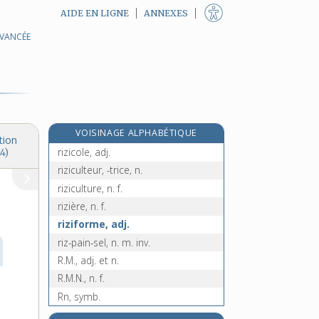
AIDE EN LIGNE
ANNEXES
AVANCÉE
rixdale, n. f.
rixe, n. f.
riyal, n. m.
riz, n. m.
e
rize, n. m.
[6
édition]
VOISINAGE ALPHABÉTIQUE
rizerie, n. f.
tion
rizicole, adj.
4)
riziculteur, -trice, n.
riziculture, n. f.
rizière, n. f.
riziforme, adj.
riz-pain-sel, n. m. inv.
R.M., adj. et n.
R.M.N., n. f.
Rn, symb.
road-movie, n. m.