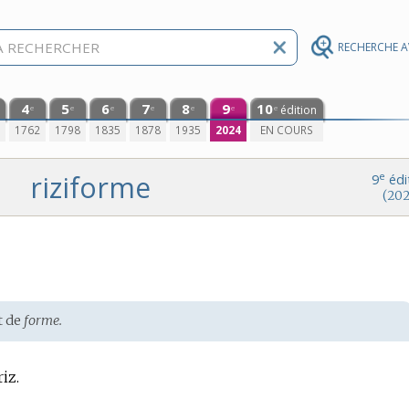
RECHERCHE 
4
5
6
7
8
9
10
édition
e
e
e
e
e
e
e
0
1762
1798
1835
1878
1935
2024
EN COURS
riziforme
e
9
édi
(202
t de
forme.
iz.