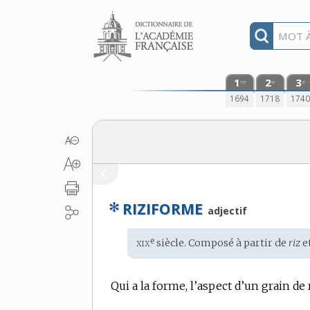
Aller au contenu
1
2
3
re
e
e
1694
1718
174
✻
RIZIFORME
adjectif
xix
e
Étymologie
siècle. Composé à partir de
riz
e
:
Qui a la forme, l’aspect d’un grain de r