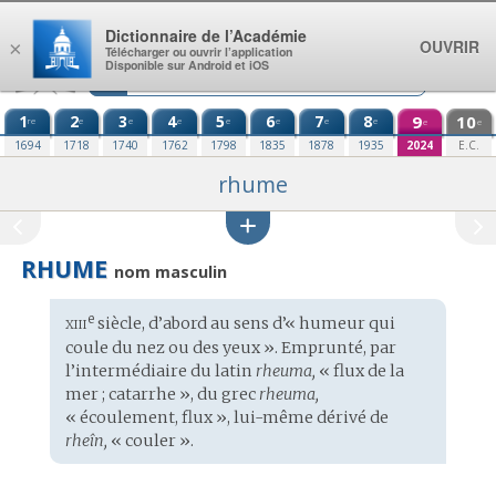
Aller au contenu
Dictionnaire de l’Académie
OUVRIR
×
Télécharger ou ouvrir l’application
Disponible sur Android et iOS
1
2
3
4
5
6
7
8
9
10
re
e
e
e
e
e
e
e
e
e
1694
1718
1740
1762
1798
1835
1878
1935
2024
E.C.
rhume
RHUME
nom masculin
xiii
e
Étymologie
siècle, d’abord au sens d’« humeur qui
:
coule du nez ou des yeux ». Emprunté, par
l’intermédiaire du
latin
rheuma,
« flux de la
mer ; catarrhe », du
grec
rheuma,
« écoulement, flux », lui-même dérivé de
rheîn,
« couler ».