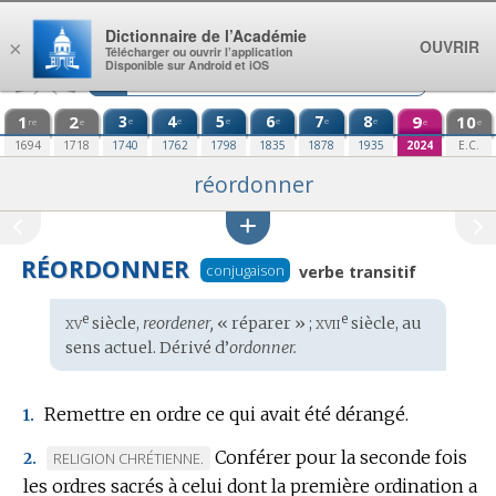
Aller au contenu
Dictionnaire de l’Académie
OUVRIR
×
Télécharger ou ouvrir l’application
Disponible sur Android et iOS
1
2
3
4
5
6
7
8
9
10
e
e
e
e
e
e
re
e
e
e
1694
1718
1740
1762
1798
1835
1878
1935
2024
E.C.
réordonner
RÉORDONNER
conjugaison
verbe transitif
xv
xvii
e
e
Étymologie
siècle,
reordener,
« réparer » ;
siècle, au
:
sens actuel. Dérivé d’
ordonner.
Remettre en ordre ce qui avait été dérangé.
1.
Conférer pour la seconde fois
MARQUE
RELIGION CHRÉTIENNE.
2.
les ordres sacrés à celui dont la première ordination a
DE