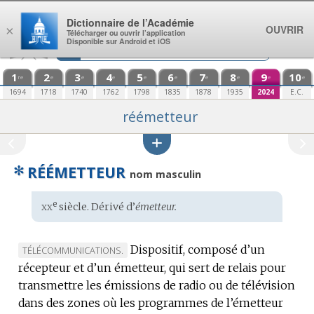
Aller au contenu
Dictionnaire de l’Académie
OUVRIR
×
Télécharger ou ouvrir l’application
Disponible sur Android et iOS
1
2
3
4
5
6
7
8
9
10
re
e
e
e
e
e
e
e
e
e
1694
1718
1740
1762
1798
1835
1878
1935
2024
E.C.
réémetteur
✻
RÉÉMETTEUR
nom masculin
xx
e
Étymologie
siècle. Dérivé d’
émetteur.
:
Dispositif, composé d’un
MARQUE
TÉLÉCOMMUNICATIONS.
récepteur et d’un émetteur, qui sert de relais pour
DE
transmettre les émissions de radio ou de télévision
DOMAINE
dans des zones où les programmes de l’émetteur
: