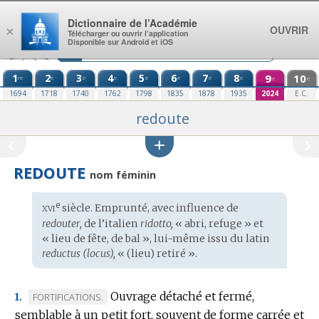
Aller au contenu
Dictionnaire de l’Académie
OUVRIR
×
Télécharger ou ouvrir l’application
Disponible sur Android et iOS
1
2
3
4
5
6
7
8
9
10
re
e
e
e
e
e
e
e
e
e
1694
1718
1740
1762
1798
1835
1878
1935
2024
E.C.
redoute
REDOUTE
nom féminin
xvi
e
Étymologie
siècle. Emprunté, avec influence de
:
redouter,
de l’
italien
ridotto,
« abri, refuge » et
« lieu de fête, de bal », lui-même issu du
latin
reductus (locus),
« (lieu) retiré ».
Ouvrage détaché et fermé,
MARQUE
FORTIFICATIONS.
1.
semblable à un petit fort, souvent de forme carrée et
DE