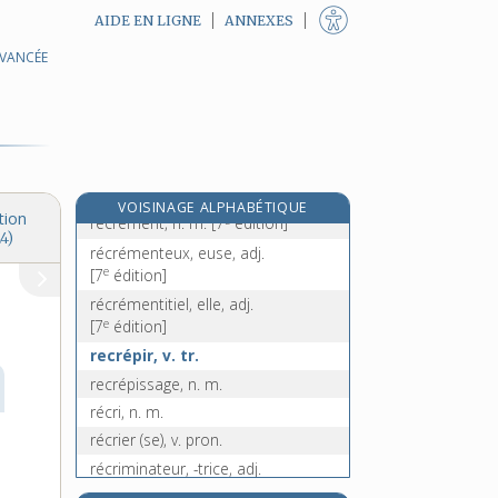
AIDE EN LIGNE
ANNEXES
recran, n. m.
récréance, n. f.
AVANCÉE
récréatif, -ive, adj.
recréation, n. f.
récréation, n. f.
recréer, v. tr.
récréer, v. tr.
VOISINAGE ALPHABÉTIQUE
tion
e
récrément, n. m.
[7
édition]
4)
récrémenteux, euse, adj.
e
[7
édition]
récrémentitiel, elle, adj.
e
[7
édition]
recrépir, v. tr.
recrépissage, n. m.
récri, n. m.
récrier (se), v. pron.
récriminateur, -trice, adj.
récrimination, n. f.