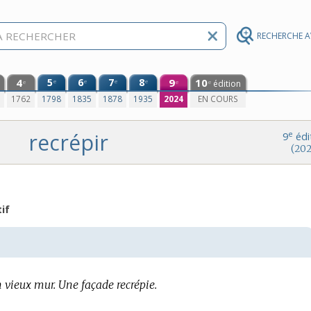
RECHERCHE 
4
5
6
7
8
9
10
e
e
e
e
édition
e
e
e
0
1762
1798
1835
1878
1935
2024
EN COURS
recrépir
e
9
édi
(202
if
n vieux mur.
Une façade recrépie.