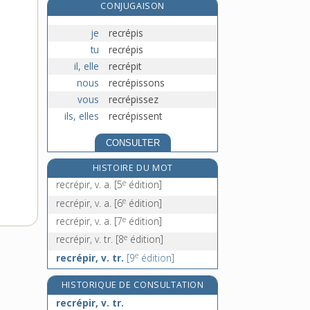
CONJUGAISON
récriminatoire, adj.
je
recrépis
récriminer, v. intr.
tu
recrépis
récrire, v. tr.
il, elle
recrépit
recristallisation, n. f.
nous
recrépissons
vous
recrépissez
ils, elles
recrépissent
CONSULTER
HISTOIRE DU MOT
e
recrépir, v. a.
[5
édition]
e
recrépir, v. a.
[6
édition]
e
recrépir, v. a.
[7
édition]
e
recrépir, v. tr.
[8
édition]
e
recrépir, v. tr.
[9
édition]
HISTORIQUE DE CONSULTATION
recrépir, v. tr.