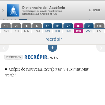
Aller au contenu
Dictionnaire de l’Académie
OUVRIR
×
Télécharger ou ouvrir l’application
Disponible sur Android et iOS
1
2
3
4
5
6
7
8
9
10
e
e
e
e
re
e
e
e
e
e
1694
1718
1740
1762
1798
1835
1878
1935
2024
E.C.
recrépir
RECRÉPIR.
e
v. tr.
8
ÉDITION
■
Crépir de nouveau.
Recrépir un vieux mur. Mur
recrépi.