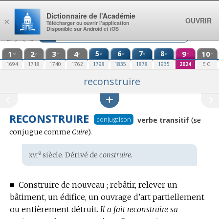
Aller au contenu
Dictionnaire de l’Académie
OUVRIR
×
Télécharger ou ouvrir l’application
Disponible sur Android et iOS
1
2
3
4
5
6
7
8
9
10
e
e
e
e
re
e
e
e
e
e
1694
1718
1740
1762
1798
1835
1878
1935
2024
E.C.
reconstruire
RECONSTRUIRE
Conjug
conjugaison
verbe transitif
(se
:
conjugue comme
Cuire
).
xvi
e
Étymologie
siècle. Dérivé de
construire.
:
■
Construire de nouveau ; rebâtir, relever un
bâtiment, un édifice, un ouvrage d’art partiellement
ou entièrement détruit.
Il a fait reconstruire sa