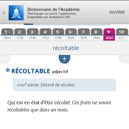
Aller au contenu
Dictionnaire de l’Académie
OUVRIR
×
Télécharger ou ouvrir l’application
Disponible sur Android et iOS
1
2
3
4
5
6
7
8
9
10
re
e
e
e
e
e
e
e
e
e
1694
1718
1740
1762
1798
1835
1878
1935
2024
E.C.
récoltable
✻
RÉCOLTABLE
adjectif
xviii
e
Étymologie
siècle. Dérivé de
récolter.
:
Qui est en état d’être récolté.
Ces fruits ne seront
récoltables que dans un mois.