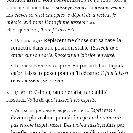
la forme pronominale.
Rasseyez-vous
ou
rassoyez-vous.
Les élèves se rassirent après le départ du directeur.
Je
m’étais levé, mais il me fit me rasseoir
ou,
elliptiquement
,
il me fit rasseoir.
▪
Par analogie.
Replacer une chose sur sa base, la
remettre dans une position stable.
Rasseoir une
statue sur son socle.
Rasseoir un bibelot renversé.
▪
Intransitivement
ou
pron.
En parlant d’un liquide
qu’on laisse reposer pour qu’il décante.
Il faut laisser
ce vin rasseoir, se rasseoir.
Fig.
et
litt.
Calmer, ramener à la tranquillité,
2.
rassurer.
Voilà de quoi rasseoir les esprits.
▪
Au participe passé,
adjectivement.
Esprit rassis,
devenu plus calme, pondéré.
Ce jeune homme n’a
pas encore l’esprit rassis.
Des projets rassis,
mûris par
la réflexion.
C’est un esprit rassis,
se dit aussi parfois,