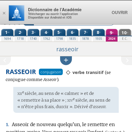
Aller au contenu
Dictionnaire de l’Académie
OUVRIR
×
Télécharger ou ouvrir l’application
Disponible sur Android et iOS
1
2
3
4
5
6
7
8
9
10
re
e
e
e
e
e
e
e
e
e
1694
1718
1740
1762
1798
1835
1878
1935
2024
E.C.
rasseoir
RASSEOIR
◇
Conjugaison
conjugaison
verbe transitif
(se
:
conjugue comme
Asseoir
).
xii
e
Étymologie
siècle, au sens de « calmer » et de
:
xiv
e
« remettre à sa place » ;
siècle, au sens de
« n’être plus frais, durcir ». Dérivé d’
asseoir.
Asseoir de nouveau quelqu’un, le remettre en
1.
position assise.
Vous pouvez rasseoir l’enfant.
Surtout à