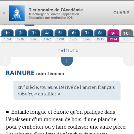
Aller au contenu
Dictionnaire de l’Académie
OUVRIR
×
Télécharger ou ouvrir l’application
Disponible sur Android et iOS
1
2
3
4
5
6
7
8
9
10
re
e
e
e
e
e
e
e
e
e
1694
1718
1740
1762
1798
1835
1878
1935
2024
E.C.
rainure
RAINURE
nom féminin
xiv
e
Étymologie
siècle,
royneure.
Dérivé de l’
ancien français
:
roisnier,
« entailler ».
■
Entaille longue et étroite qu’on pratique dans
l’épaisseur d’un morceau de bois, d’une planche
pour y emboîter ou y faire coulisser une autre pièce.