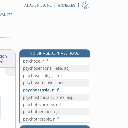
AIDE EN LIGNE
ANNEXES
AVANCÉE
psychopharmacologie, n. f.
psychophysiologie, n. f.
psychophysique, n. f.
psychopompe, adj.
psychorigide, adj.
VOISINAGE ALPHABÉTIQUE
psychorigidité, n. f.
tion
psychose, n. f.
4)
psychosensoriel, -elle, adj.
psychosociologie, n. f.
psychosomatique, adj.
psychostasie, n. f.
psychostimulant, -ante, adj.
psychotechnique, n. f.
psychothérapeute, n.
psychothérapie, n. f.
psychotique, adj.