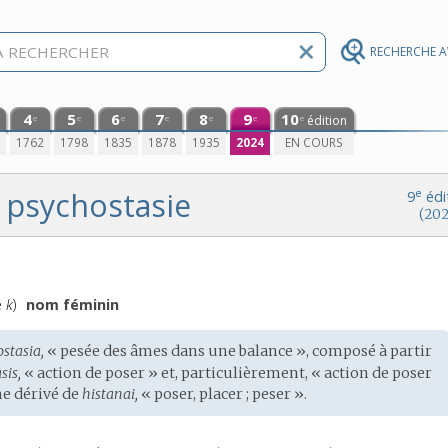
RECHERCHE 
4
5
6
7
8
9
10
édition
e
e
e
e
e
e
e
0
1762
1798
1835
1878
1935
2024
EN COURS
psychostasie
e
9
édi
(202
e
k
)
nom féminin
stasia,
« pesée des âmes dans une balance », composé à partir
sis,
« action de poser » et, particulièrement, « action de poser
me dérivé de
histanai,
« poser, placer ; peser ».