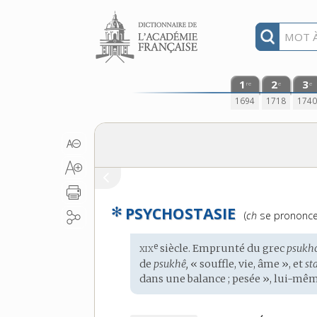
Aller au contenu
1
2
3
re
e
e
1694
1718
174
✻
PSYCHOSTASIE
Prononciation
(
ch
se prononc
:
xix
e
Étymologie
siècle. Emprunté du
grec
psukho
:
de
psukhê,
« souffle, vie, âme », et
sta
dans une balance ; pesée », lui-mê