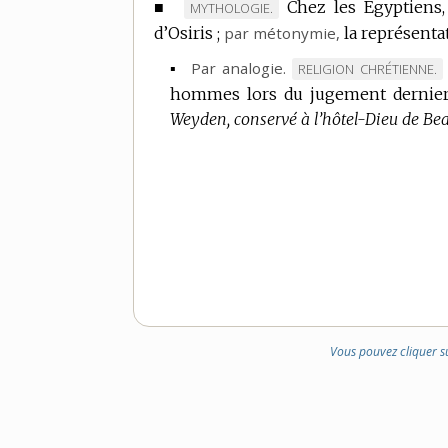
■
Chez les Égyptiens,
MARQUE
MYTHOLOGIE.
d’Osiris ;
DE
par métonymie
,
la représentat
DOMAINE
▪
Par analogie.
MARQUE
RELIGION CHRÉTIENNE.
:
hommes lors du jugement dernier
DE
Weyden, conservé à l’hôtel-Dieu de Bea
DOMAINE
:
Vous pouvez cliquer s