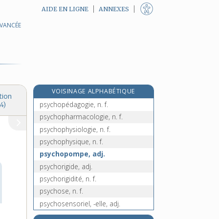
AIDE EN LIGNE
ANNEXES
AVANCÉE
psychomoteur, -trice, adj.
psychomotricien, -ienne, n.
psychomotricité, n. f.
psychopathe, n.
psychopathie, n. f.
VOISINAGE ALPHABÉTIQUE
psychopathologie, n. f.
tion
psychopédagogie, n. f.
4)
psychopharmacologie, n. f.
psychophysiologie, n. f.
psychophysique, n. f.
psychopompe, adj.
psychorigide, adj.
psychorigidité, n. f.
psychose, n. f.
psychosensoriel, -elle, adj.
psychosociologie, n. f.