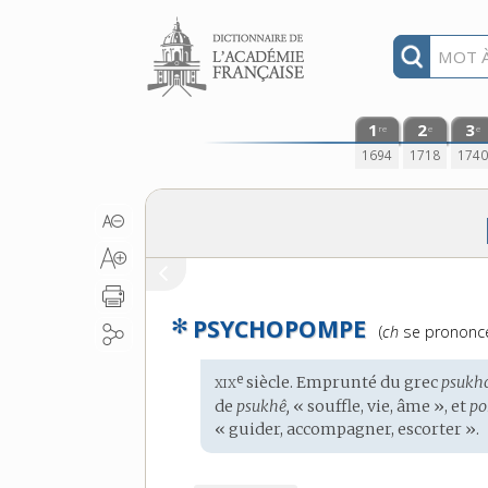
Aller au contenu
1
2
3
re
e
e
1694
1718
174
✻
PSYCHOPOMPE
Prononciation
(
ch
se pronon
:
xix
e
Étymologie
siècle. Emprunté du
grec
psukh
:
de
psukhê,
« souffle, vie, âme », et
po
« guider, accompagner, escorter ».