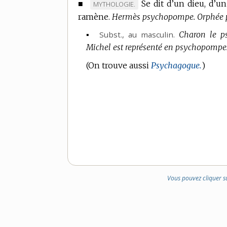
■
Se dit d’un dieu, d’u
MARQUE
MYTHOLOGIE.
ramène.
DE
Hermès psychopompe.
Orphée 
DOMAINE
▪
Subst.
, au masculin.
Charon le p
:
Michel est représenté en psychopompe
(On trouve aussi
Psychagogue.
)
Vous pouvez cliquer s