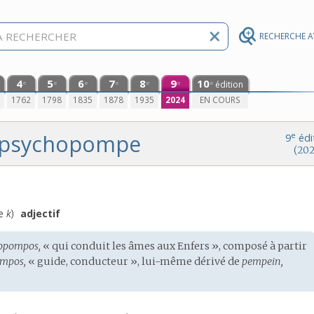
RECHERCHE 
4
5
6
7
8
9
10
édition
e
e
e
e
e
e
e
0
1762
1798
1835
1878
1935
2024
EN COURS
psychopompe
e
9
édi
(202
ce
k
)
adjectif
opompos,
« qui conduit les âmes aux Enfers », composé à partir
mpos,
« guide, conducteur », lui-même dérivé de
pempein,