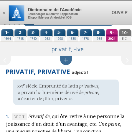
Aller au contenu
Dictionnaire de l’Académie
OUVRIR
×
Télécharger ou ouvrir l’application
Disponible sur Android et iOS
1
2
3
4
5
6
7
8
9
10
re
e
e
e
e
e
e
e
e
e
1694
1718
1740
1762
1798
1835
1878
1935
2024
E.C.
privatif, -ive
PRIVATIF, PRIVATIVE
adjectif
xvi
e
Étymologie
siècle. Emprunté du
latin
privativus,
:
« privatif », lui-même dérivé de
privare,
« écarter de ; ôter, priver ».
Privatif de,
qui ôte, retire à une personne la
MARQUE
DROIT.
1.
jouissance d’un droit, d’un avantage, etc.
DE
Une peine,
une mesure privative de liberté.
DOMAINE
Une sanction