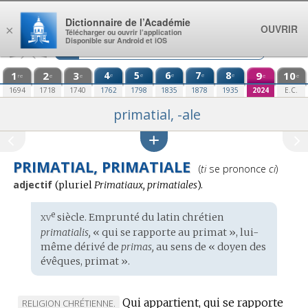
Aller au contenu
Dictionnaire de l’Académie
OUVRIR
×
Télécharger ou ouvrir l’application
Disponible sur Android et iOS
1
2
3
4
5
6
7
8
9
10
e
e
e
e
e
re
e
e
e
e
1694
1718
1740
1762
1798
1835
1878
1935
2024
E.C.
primatial, -ale
PRIMATIAL, PRIMATIALE
Prononciation
(
ti
se prononce
ci
)
:
adjectif
(
pluriel
Primatiaux, primatiales
).
xv
e
Étymologie
siècle. Emprunté du
latin chrétien
:
primatialis,
« qui se rapporte au primat », lui-
même dérivé de
primas,
au sens de « doyen des
évêques, primat ».
Qui appartient, qui se rapporte
MARQUE
RELIGION CHRÉTIENNE.