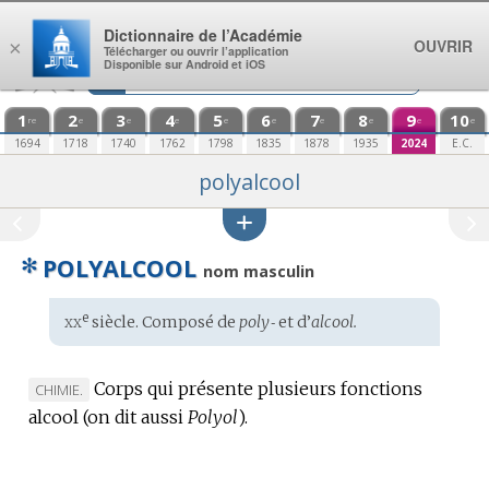
Aller au contenu
Dictionnaire de l’Académie
OUVRIR
×
Télécharger ou ouvrir l’application
Disponible sur Android et iOS
1
2
3
4
5
6
7
8
9
10
re
e
e
e
e
e
e
e
e
e
1694
1718
1740
1762
1798
1835
1878
1935
2024
E.C.
polyalcool
✻
POLYALCOOL
nom masculin
xx
e
Étymologie
siècle. Composé de
poly‑
et d’
alcool.
:
Corps qui présente plusieurs fonctions
MARQUE
CHIMIE.
alcool (on dit aussi
DE
Polyol
).
DOMAINE
: