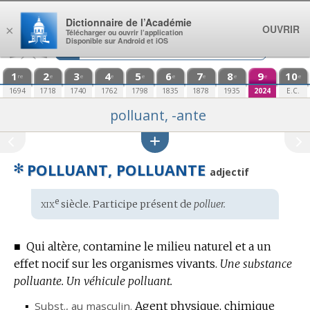
Aller au contenu
Dictionnaire de l’Académie
OUVRIR
×
Télécharger ou ouvrir l’application
Disponible sur Android et iOS
1
2
3
4
5
6
7
8
9
10
re
e
e
e
e
e
e
e
e
e
1694
1718
1740
1762
1798
1835
1878
1935
2024
E.C.
polluant, -ante
✻
POLLUANT, POLLUANTE
adjectif
xix
e
Étymologie
siècle. Participe présent de
polluer.
:
■
Qui altère, contamine le milieu naturel et a un
effet nocif sur les organismes vivants.
Une substance
polluante.
Un véhicule polluant.
▪
Subst.
, au masculin.
Agent physique, chimique