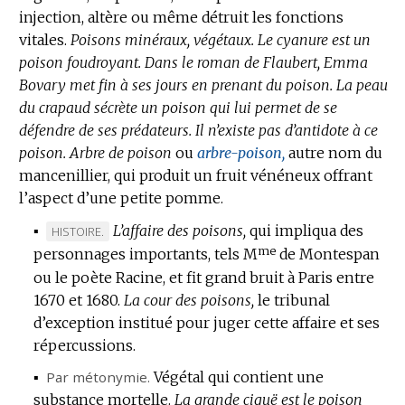
injection, altère ou même détruit les fonctions
vitales.
Poisons minéraux, végétaux.
Le cyanure est un
poison foudroyant.
Dans le roman de Flaubert, Emma
Bovary met fin à ses jours en prenant du poison.
La peau
du crapaud sécrète un poison qui lui permet de se
défendre de ses prédateurs.
Il n’existe pas d’antidote à ce
poison.
Arbre de poison
ou
arbre-poison,
autre nom du
mancenillier, qui produit un fruit vénéneux offrant
l’aspect d’une petite pomme.
▪
L’affaire des poisons,
qui impliqua des
MARQUE
HISTOIRE.
me
personnages importants, tels M
DE
de Montespan
DOMAINE
ou le poète Racine, et fit grand bruit à Paris entre
:
1670 et 1680.
La cour des poisons,
le tribunal
d’exception institué pour juger cette affaire et ses
répercussions.
▪
Par métonymie.
Végétal qui contient une
substance mortelle.
La grande ciguë est le poison