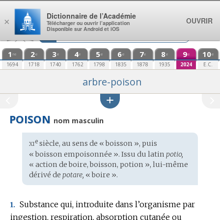
Aller au contenu
Dictionnaire de l’Académie
OUVRIR
×
Télécharger ou ouvrir l’application
Disponible sur Android et iOS
1
2
3
4
5
6
7
8
9
10
re
e
e
e
e
e
e
e
e
e
1694
1718
1740
1762
1798
1835
1878
1935
2024
E.C.
arbre-poison
POISON
nom masculin
xi
e
Étymologie
siècle, au sens de « boisson », puis
:
« boisson empoisonnée ». Issu du
latin
potio,
« action de boire, boisson, potion », lui-même
dérivé de
potare,
« boire ».
Substance qui, introduite dans l’organisme par
1.
ingestion, respiration, absorption cutanée ou