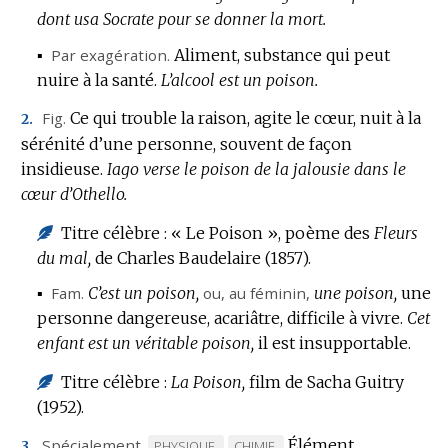
dont usa Socrate pour se donner la mort.
▪
Par exagération.
Aliment, substance qui peut
nuire à la santé.
L’alcool est un poison.
Fig.
Ce qui trouble la raison, agite le cœur, nuit à la
2.
sérénité d’une personne, souvent de façon
insidieuse.
Iago verse le poison de la jalousie dans le
cœur d’Othello.
Titre célèbre : « Le Poison », poème des
Fleurs
du mal,
de Charles Baudelaire (1857).
▪
Fam.
C’est un poison,
ou, au féminin,
une poison,
une
personne dangereuse, acariâtre, difficile à vivre.
Cet
enfant est un véritable poison,
il est insupportable.
Titre célèbre :
La Poison,
film de Sacha Guitry
(1952).
Spécialement.
Élément
MARQUE
MARQUE
PHYSIQUE.
CHIMIE.
3.