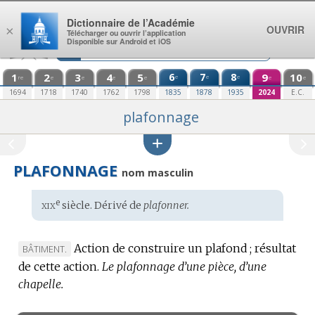
Aller au contenu
Dictionnaire de l’Académie
OUVRIR
×
Télécharger ou ouvrir l’application
Disponible sur Android et iOS
1
2
3
4
5
6
7
8
9
10
e
e
e
re
e
e
e
e
e
e
1694
1718
1740
1762
1798
1835
1878
1935
2024
E.C.
plafonnage
PLAFONNAGE
nom masculin
xix
e
Étymologie
siècle. Dérivé de
plafonner.
:
Action de construire un plafond ; résultat
MARQUE
BÂTIMENT.
de cette action.
DE
Le plafonnage d’une pièce, d’une
chapelle.
DOMAINE
: