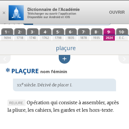
Aller au contenu
Dictionnaire de l’Académie
OUVRIR
×
Télécharger ou ouvrir l’application
Disponible sur Android et iOS
1
2
3
4
5
6
7
8
9
10
re
e
e
e
e
e
e
e
e
e
1694
1718
1740
1762
1798
1835
1878
1935
2024
E.C.
plaçure
✻
PLAÇURE
nom féminin
xx
e
Étymologie
siècle. Dérivé de
placer I.
:
Opération qui consiste à assembler, après
MARQUE
RELIURE.
la pliure, les cahiers, les gardes et les hors-texte.
DE
DOMAINE
: