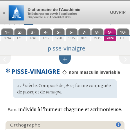
Aller au contenu
Dictionnaire de l’Académie
OUVRIR
×
Télécharger ou ouvrir l’application
Disponible sur Android et iOS
1
2
3
4
5
6
7
8
9
10
re
e
e
e
e
e
e
e
e
e
1694
1718
1740
1762
1798
1835
1878
1935
2024
E.C.
pisse-vinaigre
✻
PISSE-VINAIGRE
◇
nom masculin invariable
xvi
e
Étymologie
siècle. Composé de
pisse,
forme conjuguée
:
de
pisser,
et de
vinaigre.
Fam.
Individu à l’humeur chagrine et acrimonieuse.
Orthographe