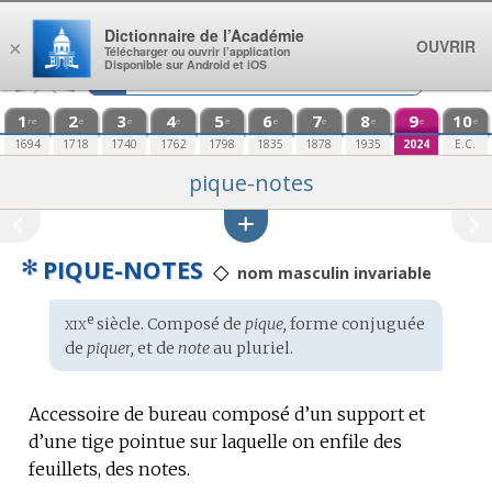
Aller au contenu
Dictionnaire de l’Académie
OUVRIR
×
Télécharger ou ouvrir l’application
Disponible sur Android et iOS
1
2
3
4
5
6
7
8
9
10
re
e
e
e
e
e
e
e
e
e
1694
1718
1740
1762
1798
1835
1878
1935
2024
E.C.
pique-notes
✻
PIQUE-NOTES
◇
nom masculin invariable
xix
e
Étymologie
siècle. Composé de
pique,
forme conjuguée
:
de
piquer,
et de
note
au pluriel.
Accessoire de bureau composé d’un support et
d’une tige pointue sur laquelle on enfile des
feuillets, des notes.