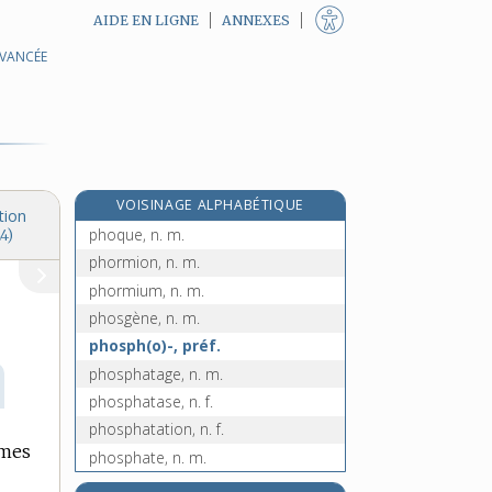
AIDE EN LIGNE
ANNEXES
AVANCÉE
phonologique, adj.
phonologue, n.
phonomètre, n. m.
phonométrie, n. f.
phonon, n. m.
VOISINAGE ALPHABÉTIQUE
phonothèque, n. f.
tion
phoque, n. m.
4)
phormion, n. m.
phormium, n. m.
phosgène, n. m.
phosph(o)-, préf.
phosphatage, n. m.
phosphatase, n. f.
phosphatation, n. f.
mes
phosphate, n. m.
phosphaté, -ée, adj.