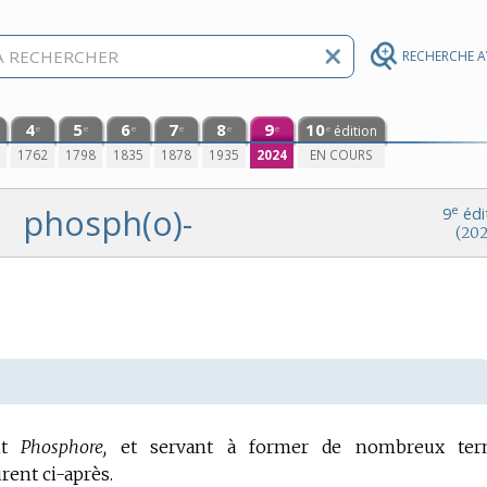
RECHERCHE 
4
5
6
7
8
9
10
édition
e
e
e
e
e
e
e
0
1762
1798
1835
1878
1935
2024
EN COURS
phosph(o)-
e
9
édi
(202
ant
Phosphore,
et servant à former de nombreux ter
urent ci-après.