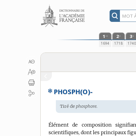
Aller au contenu
1
2
3
re
e
e
1694
1718
174
✻
PHOSPH(O)-
Étymologie
Tiré de
phosphore.
:
Élément de composition signifi
scientifiques, dont les principaux fig