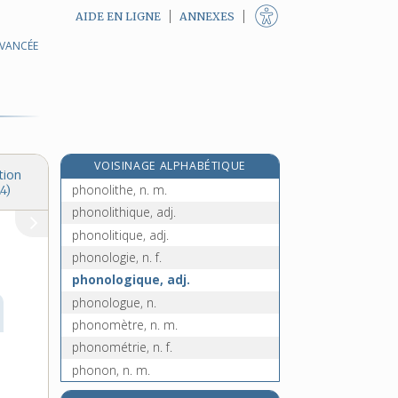
AIDE EN LIGNE
ANNEXES
AVANCÉE
phonogénique, adj.
phonogramme, n. m.
phonographe, n. m.
phonographie, n. f.
phonographique, adj.
VOISINAGE ALPHABÉTIQUE
phonolite, n. m.
tion
phonolithe, n. m.
4)
phonolithique, adj.
phonolitique, adj.
phonologie, n. f.
phonologique, adj.
phonologue, n.
phonomètre, n. m.
phonométrie, n. f.
phonon, n. m.
phonothèque, n. f.