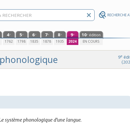
RECHERCHE 
4
5
6
7
8
9
10
édition
e
e
e
e
e
e
e
0
1762
1798
1835
1878
1935
2024
EN COURS
phonologique
e
9
édi
(202
Le système phonologique d’une langue.