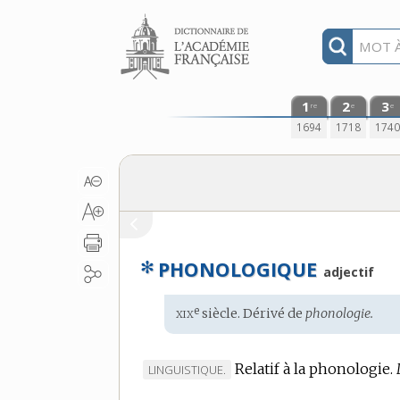
Aller au contenu
1
2
3
re
e
e
1694
1718
174
✻
PHONOLOGIQUE
adjectif
xix
e
Étymologie
siècle. Dérivé de
phonologie.
:
Relatif à la phonologie.
MARQUE
LINGUISTIQUE.
DE