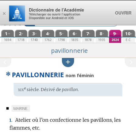
Aller au contenu
Dictionnaire de l’Académie
OUVRIR
×
Télécharger ou ouvrir l’application
Disponible sur Android et iOS
1
2
3
4
5
6
7
8
9
10
re
e
e
e
e
e
e
e
e
e
1694
1718
1740
1762
1798
1835
1878
1935
2024
E.C.
pavillonnerie
✻
PAVILLONNERIE
nom féminin
xix
e
Étymologie
siècle. Dérivé de
pavillon.
:
■
MARQUE
MARINE.
DE
Atelier où l’on confectionne les pavillons, les
1.
DOMAINE
flammes, etc.
: