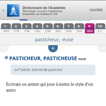
Aller au contenu
Dictionnaire de l’Académie
OUVRIR
×
Télécharger ou ouvrir l’application
Disponible sur Android et iOS
1
2
3
4
5
6
7
8
9
10
re
e
e
e
e
e
e
e
e
e
1694
1718
1740
1762
1798
1835
1878
1935
2024
E.C.
pasticheur, -euse
✻
PASTICHEUR, PASTICHEUSE
nom
xix
e
Étymologie
siècle. Dérivé de
pasticher.
:
Écrivain ou artiste qui joue à imiter le style d’un
autre.