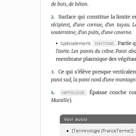
de bois, de béton.
Surface qui constitue la limite en
2.
récipient, d’une cornue, d’un tuyau.
L
souterraine, d’un puits, d’une caverne.
▪
Spécialement.
Partie 
MARQUE
ANATOMIE.
l’aorte.
Les parois du crâne.
DE
Paroi ab
DOMAINE
membrane plasmique des végétaux
:
Ce qui s’élève presque verticale
3.
paroi sud, la paroi nord d’une montagn
Épaisse couche cor
MARQUE
HIPPOLOGIE.
4.
Muraille
DE
).
DOMAINE
:
Voir aussi
[Terminologie (FranceTerme)] :