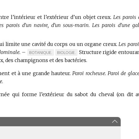
tre l’intérieur et l’extérieur d’un objet creux.
Les parois 
es parois d’un navire, d’un sous-marin.
Les parois d’une gal
qui limite une cavité du corps ou un organe creux.
Les paroi
dominale.
–
Structure rigide entouran
MARQUE
MARQUE
BOTANIQUE.
BIOLOGIE.
, des champignons et des bactéries.
DE
DE
DOMAINE
DOMAINE
ment et à une grande hauteur.
Paroi rocheuse.
Paroi de glace
:
:
e.
née qui forme l’extérieur du sabot du cheval (on dit a