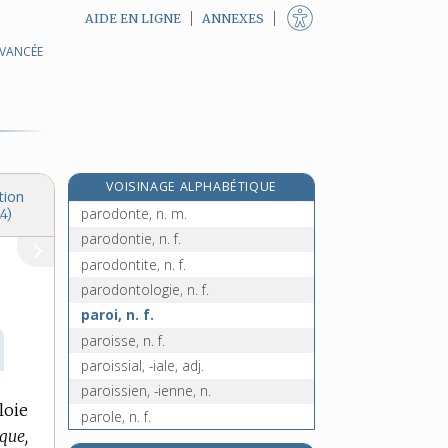
AIDE EN LIGNE
ANNEXES
AVANCÉE
parnassien, -ienne [I], adj.
parnassien [II], n. m.
parodie, n. f.
parodier, v. tr.
parodique, adj.
VOISINAGE ALPHABÉTIQUE
parodiste, n.
tion
parodonte, n. m.
4)
parodontie, n. f.
parodontite, n. f.
parodontologie, n. f.
paroi, n. f.
paroisse, n. f.
paroissial, -iale, adj.
paroissien, -ienne, n.
loie
parole, n. f.
que,
paroli, n. m.