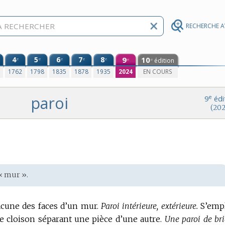
RECHERCHE 
4
5
6
7
8
9
10
e
e
e
e
e
édition
e
e
0
1762
1798
1835
1878
1935
2024
EN COURS
paroi
e
9
édi
(202
« mur ».
cune des faces d’un mur.
Paroi intérieure, extérieure.
S’emp
 cloison séparant une pièce d’une autre.
Une paroi de bri