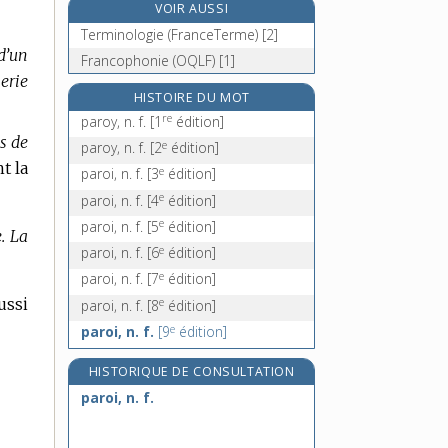
VOIR AUSSI
parolier, -ière, n.
Terminologie (FranceTerme) [2]
paronomase, n. f.
d’un
Francophonie (OQLF) [1]
e
paronomasie, n. f.
[7
édition]
erie
paronyme, n. m.
HISTOIRE DU MOT
re
paroy, n. f.
[1
édition]
s de
e
paroy, n. f.
[2
édition]
t la
e
paroi, n. f.
[3
édition]
e
paroi, n. f.
[4
édition]
e
paroi, n. f.
[5
édition]
.
La
e
paroi, n. f.
[6
édition]
e
paroi, n. f.
[7
édition]
ussi
e
paroi, n. f.
[8
édition]
e
paroi, n. f.
[9
édition]
HISTORIQUE DE CONSULTATION
paroi, n. f.