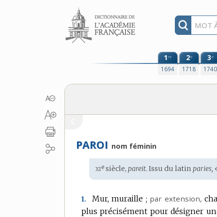
Aller au contenu
1
2
3
re
e
e
1694
1718
174
PAROI
nom féminin
xi
e
Étymologie
siècle,
pareit.
Issu du
latin
paries,
:
Mur, muraille ;
par extension
,
cha
1.
plus précisément pour désigner une