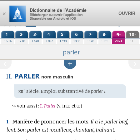
Aller au contenu
Dictionnaire de l’Académie
OUVRIR
×
Télécharger ou ouvrir l’application
Disponible sur Android et iOS
1
2
3
4
5
6
7
8
9
10
re
e
e
e
e
e
e
e
e
e
1694
1718
1740
1762
1798
1835
1878
1935
2024
E.C.
parler
PARLER
II.
nom masculin
xii
e
Étymologie
siècle. Emploi substantivé de
parler I.
:
↪
voir aussi :
I.
Parler
(v. intr. et tr.)
Manière de prononcer les mots.
Il a le parler bref,
1.
lent.
Son parler est rocailleux, chantant, traînant.