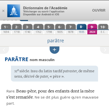
Aller au contenu
Dictionnaire de l’Académie
OUVRIR
×
Télécharger ou ouvrir l’application
Disponible sur Android et iOS
1
2
3
4
5
6
7
8
9
10
e
re
e
e
e
e
e
e
e
e
1694
1718
1740
1762
1798
1835
1878
1935
2024
E.C.
parâtre
PARÂTRE
nom masculin
xi
e
Étymologie
siècle. Issu du
latin tardif
patraster,
de même
:
sens, dérivé de
pater,
« père ».
Rare.
Beau-père, pour des enfants dont la mère
s’est remariée.
Ne se dit plus guère qu’en mauvaise
part.