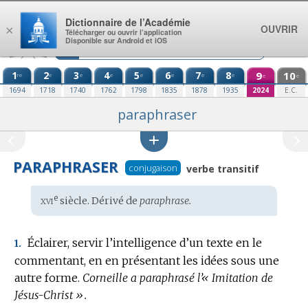
Aller au contenu
Dictionnaire de l’Académie
OUVRIR
×
Télécharger ou ouvrir l’application
Disponible sur Android et iOS
1
2
3
4
5
6
7
8
9
10
re
e
e
e
e
e
e
e
e
e
1694
1718
1740
1762
1798
1835
1878
1935
2024
E.C.
paraphraser
PARAPHRASER
conjugaison
verbe transitif
xvi
e
Étymologie
siècle. Dérivé de
paraphrase.
:
Éclairer, servir l’intelligence d’un texte en le
1.
commentant, en en présentant les idées sous une
autre forme.
Corneille a paraphrasé l’« Imitation de
Jésus-Christ ».