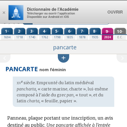
Aller au contenu
Dictionnaire de l’Académie
OUVRIR
×
Télécharger ou ouvrir l’application
Disponible sur Android et iOS
1
2
3
4
5
6
7
8
9
10
re
e
e
e
e
e
e
e
e
e
1694
1718
1740
1762
1798
1835
1878
1935
2024
E.C.
pancarte
PANCARTE
nom féminin
xv
e
Étymologie
siècle. Emprunté du
latin médiéval
:
pancharta,
« carte marine, charte », lui-même
composé à l’aide du
grec
pan,
« tout », et du
latin
charta,
« feuille, papier ».
Panneau, plaque portant une inscription, un avis
destiné au public.
Une pancarte affichée à l’entrée