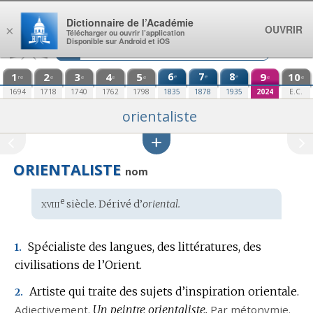
Aller au contenu
Dictionnaire de l’Académie
OUVRIR
×
Télécharger ou ouvrir l’application
Disponible sur Android et iOS
1
2
3
4
5
6
7
8
9
10
e
e
e
re
e
e
e
e
e
e
1694
1718
1740
1762
1798
1835
1878
1935
2024
E.C.
orientaliste
ORIENTALISTE
nom
xviii
e
Étymologie
siècle. Dérivé d’
oriental.
:
Spécialiste des langues, des littératures, des
1.
civilisations de l’Orient.
Artiste qui traite des sujets d’inspiration orientale.
2.
Adjectivement.
Un peintre orientaliste.
Par métonymie.