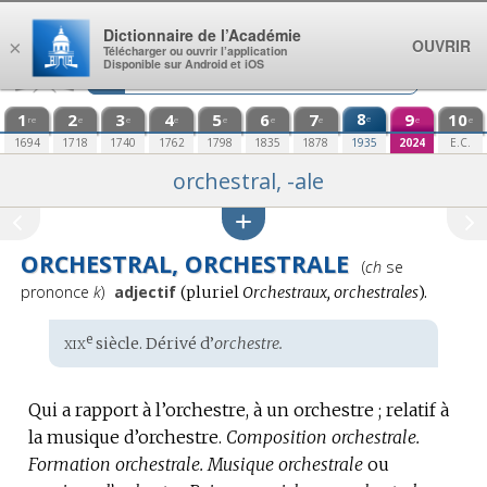
Aller au contenu
Dictionnaire de l’Académie
OUVRIR
×
Télécharger ou ouvrir l’application
Disponible sur Android et iOS
1
2
3
4
5
6
7
8
9
10
e
re
e
e
e
e
e
e
e
e
1694
1718
1740
1762
1798
1835
1878
1935
2024
E.C.
orchestral, -ale
ORCHESTRAL, ORCHESTRALE
Prononciation
(
ch
se
:
prononce
k
)
adjectif
(
pluriel
Orchestraux, orchestrales
).
xix
e
Étymologie
siècle. Dérivé d’
orchestre.
:
Qui a rapport à l’orchestre, à un orchestre ; relatif à
la musique d’orchestre.
Composition orchestrale.
Formation orchestrale.
Musique orchestrale
ou